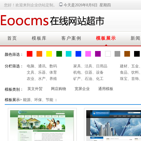
|
您好！欢迎来到企业仿站定制。
今天是2026年8月6日 星期四
首页
模板库
客户案例
模板展示
新闻
颜色筛选：
分栏筛选：
电脑、通讯、数码
家具、洁具、日用品
建材、五金
文具、乐器、体育
机电、仪器、设备
食品、饮料
农业、水产、养殖
矿产、石油、化工
珠宝、首饰
英文外贸
网店购物
宽屏企业
通用模板
模板类别：
模板展示>
能源、环保、节能
：