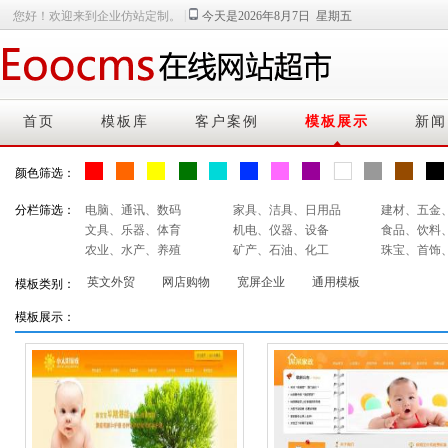
|
您好！欢迎来到企业仿站定制。
今天是2026年8月7日 星期五
首页
模板库
客户案例
模板展示
新闻
颜色筛选：
分栏筛选：
电脑、通讯、数码
家具、洁具、日用品
建材、五金
文具、乐器、体育
机电、仪器、设备
食品、饮料
农业、水产、养殖
矿产、石油、化工
珠宝、首饰
英文外贸
网店购物
宽屏企业
通用模板
模板类别：
模板展示：