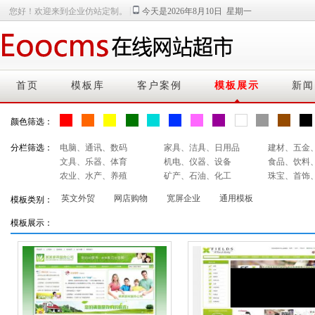
|
您好！欢迎来到企业仿站定制。
今天是2026年8月10日 星期一
首页
模板库
客户案例
模板展示
新闻
颜色筛选：
分栏筛选：
电脑、通讯、数码
家具、洁具、日用品
建材、五金
文具、乐器、体育
机电、仪器、设备
食品、饮料
农业、水产、养殖
矿产、石油、化工
珠宝、首饰
英文外贸
网店购物
宽屏企业
通用模板
模板类别：
模板展示：